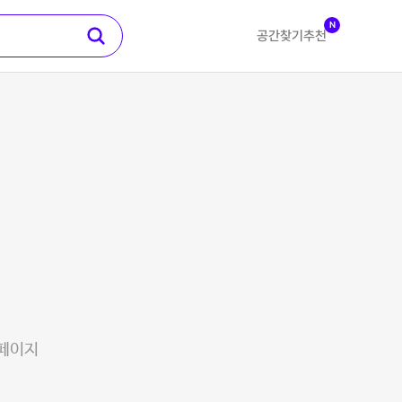
N
공간찾기
추천
 페이지