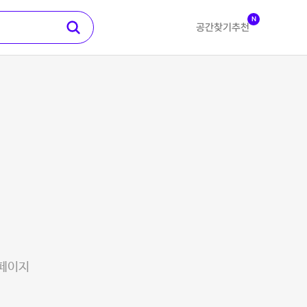
N
공간찾기
추천
 페이지