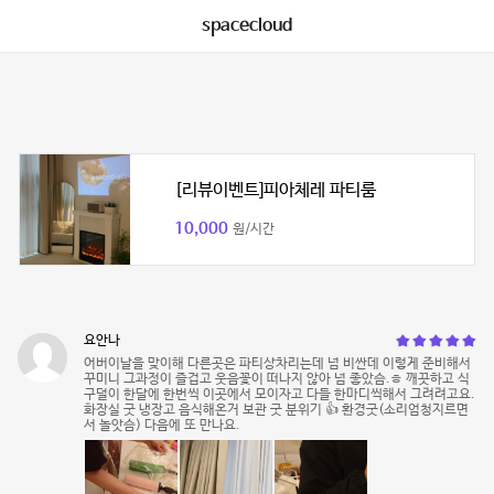
spacecloud
[리뷰이벤트]피아체레 파티룸
10,000
원/시간
요안나
어버이날을 맞이해 다른곳은 파티상차리는데 넘 비싼데 이렇게 준비해서
꾸미니 그과정이 즐겁고 웃음꽃이 떠나지 않아 넘 좋았슴.ㅎ 깨끗하고 식
구덜이 한달에 한번씩 이곳에서 모이자고 다들 한마디씩해서 그려려고요.
화장실 굿 냉장고 음식해온거 보관 굿 분위기 👍 환경굿(소리엄청지르면
서 놀앗슴) 다음에 또 만나요.