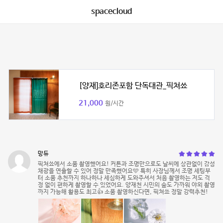
spacecloud
[양재]호리존포함 단독대관_픽쳐쑈
21,000
원/시간
망듀
픽쳐쑈에서 소품 촬영했어요! 커튼과 조명만으로도 날씨에 상관없이 감성
채광을 연출할 수 있어 정말 만족했어요🩵 특히 사장님께서 조명 세팅부
터 소품 추천까지 하나하나 세심하게 도와주셔서 처음 촬영하는 저도 걱
정 없이 편하게 촬영할 수 있었어요. 양재천 시민의 숲도 가까워 야외 촬영
까지 가능해 활용도 최고👍 소품 촬영하신다면, 픽쳐쑈 정말 강력추천!