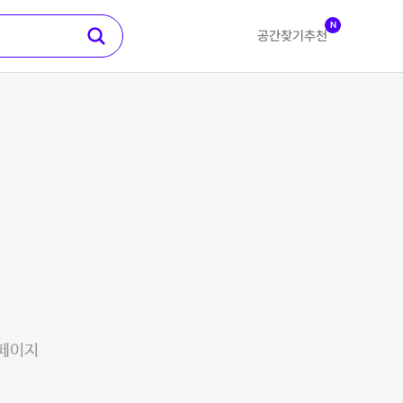
N
공간찾기
추천
 페이지