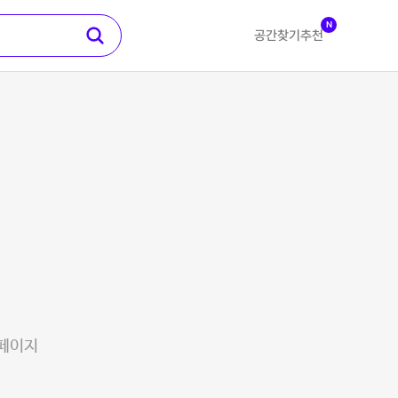
N
공간찾기
추천
 페이지