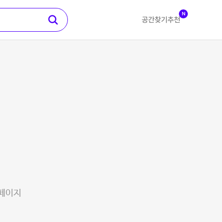
N
공간찾기
추천
 페이지