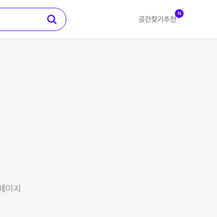
N
공간찾기
추천
 페이지