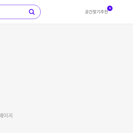
N
공간찾기
추천
 페이지