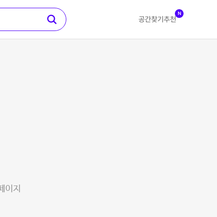
N
공간찾기
추천
 페이지