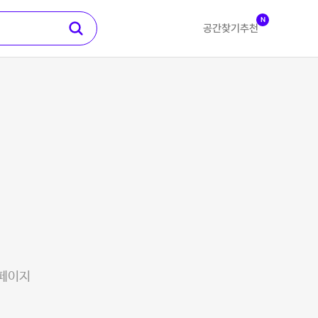
N
공간찾기
추천
 페이지