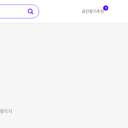
N
공간찾기
추천
 페이지