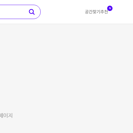
N
공간찾기
추천
 페이지