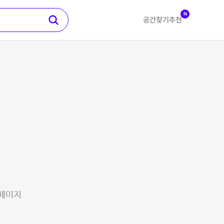
N
공간찾기
추천
 페이지