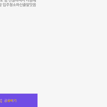
님도 넘 친절하셔서 다음에
 깨끗함 입주청소하신줄알앗음
공유하기