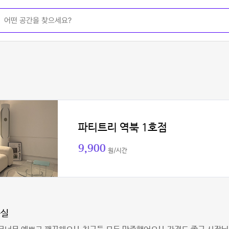
파티트리 역북 1호점
9,900
원/시간
뭉실