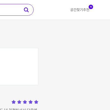
N
공간찾기
추천