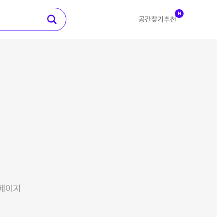
N
공간찾기
추천
 페이지