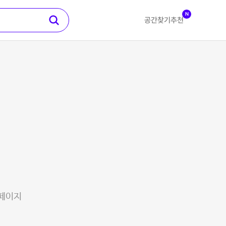
N
공간찾기
추천
 페이지