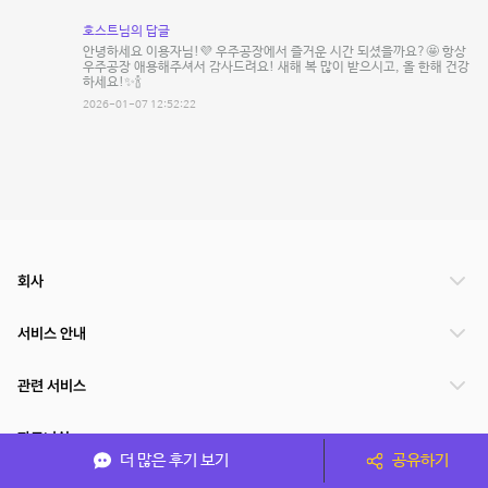
호스트님의 답글
안녕하세요 이용자님!💜 우주공장에서 즐거운 시간 되셨을까요?🤩 항상
우주공장 애용해주셔서 감사드려요! 새해 복 많이 받으시고, 올 한해 건강
하세요!✨🍾
2026-01-07 12:52:22
회사
서비스 안내
관련 서비스
파트너쉽
더 많은 후기 보기
공유하기