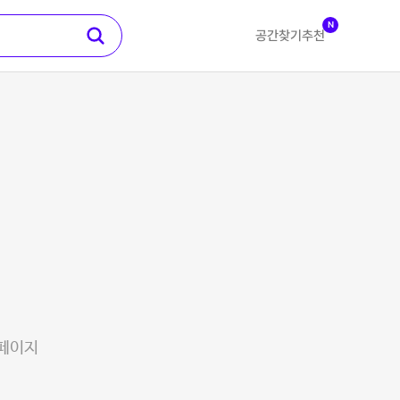
N
공간찾기
추천
 페이지