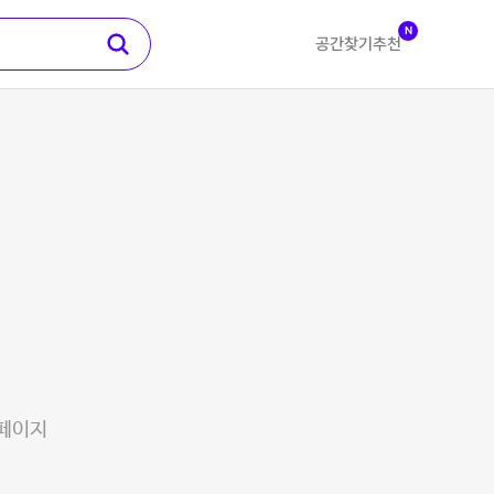
N
공간찾기
추천
 페이지