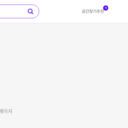
N
공간찾기
추천
 페이지