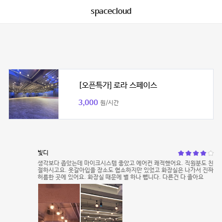
spacecloud
[오픈특가] 로라 스페이스
3,000
원/시간
빛디
생각보다 좁았는데 마이크시스템 좋았고 에어컨 쾌적했어요. 직원분도 친
절하시고요. 옷갈아입을 장소도 협소하지만 있었고 화장실은 나가서 진짜
허름한 곳에 있어요. 화장실 때문에 별 하나 뺍니다. 다른건 다 졸아요