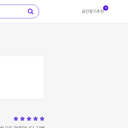
N
공간찾기
추천