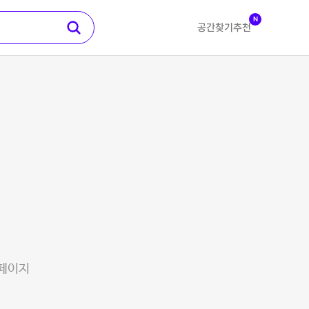
N
공간찾기
추천
 페이지