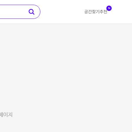
N
공간찾기
추천
 페이지