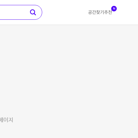
N
공간찾기
추천
 페이지