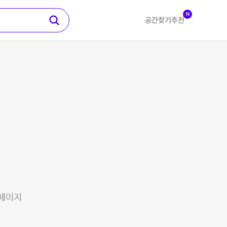
N
공간찾기
추천
 페이지