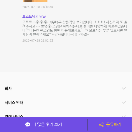
2025-07-28 01:30:56
호스트님의 답글
또르르…😭😭😭 너무너무 감동적인 후기입니다..!!!!!!! 사진까지 또 올
려주시고~~ 흐엉😭 조명은 원하시는대로 컬러를 다양하게 바꿀수있습니
다^^ 다음엔 핀조명도 한번 이용해보세요^__^* 모르시는 부분 있으시면 언
제든지 연락주세요^^* 감사합니다~!!! -하넬-
2025-07-28 02:02:53
회사
서비스 안내
관련 서비스
더 많은 후기 보기
공유하기
파트너쉽