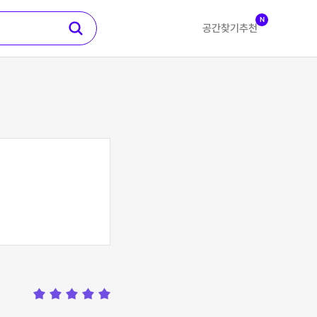
N
공간찾기
추천