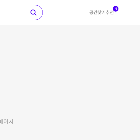
N
공간찾기
추천
 페이지