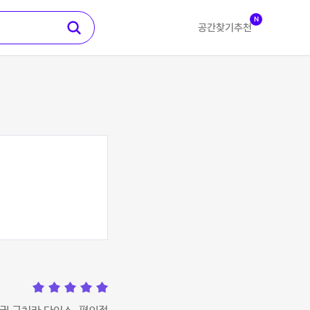
N
공간찾기
추천