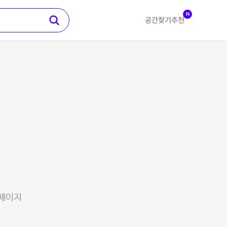
N
공간찾기
추천
 페이지