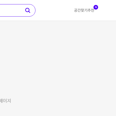
N
공간찾기
추천
 페이지