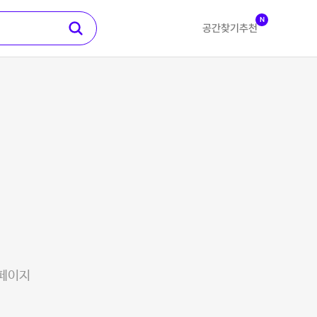
N
공간찾기
추천
 페이지