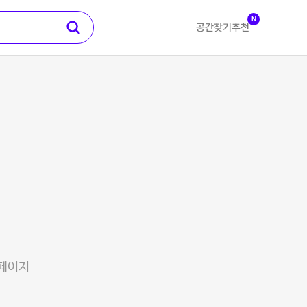
N
공간찾기
추천
 페이지