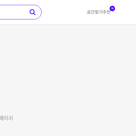
N
공간찾기
추천
 페이지