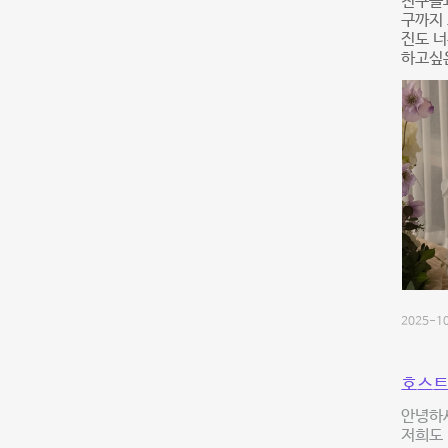
친구들과
구까지 
진도 너
하고싶은
2025-10
호스트
안녕하세
저희도 