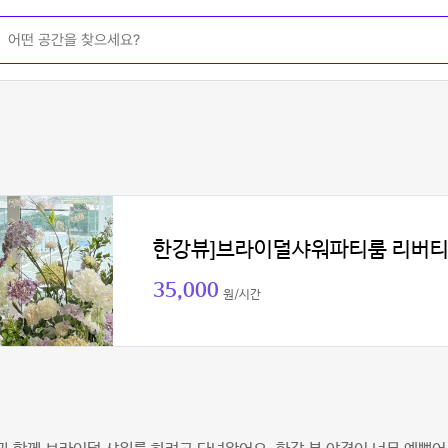
한강뷰]브라이덜샤워파티룸 리버
35,000
원/시간