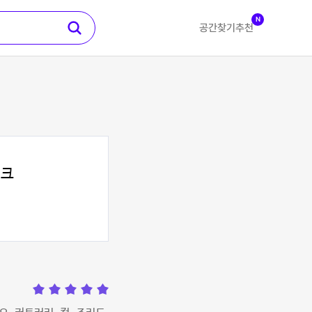
N
공간찾기
추천
티크