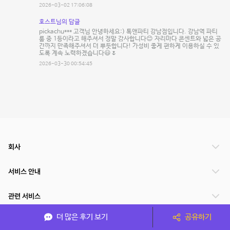
2026-03-02 17:06:08
호스트님의 답글
pickachu*** 고객님 안녕하세요:) 톡앤파티 강남점입니다. 강남역 파티
룸 중 1등이라고 해주셔서 정말 감사합니다😊 자리마다 콘센트와 넓은 공
간까지 만족해주셔서 더 뿌듯합니다! 가성비 좋게 편하게 이용하실 수 있
도록 계속 노력하겠습니다😃🌷
2026-03-30 00:54:45
회사
서비스 안내
관련 서비스
더 많은 후기 보기
공유하기
파트너쉽