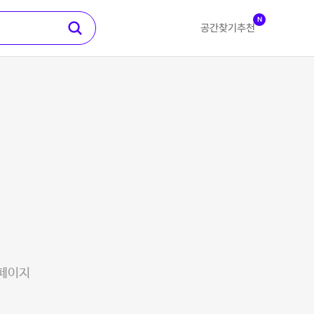
N
공간찾기
추천
 페이지