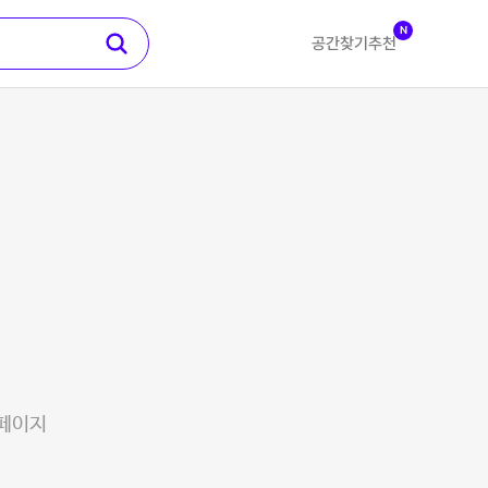
N
공간찾기
추천
 페이지