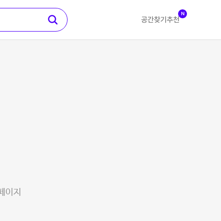
N
공간찾기
추천
 페이지