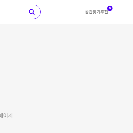
N
공간찾기
추천
 페이지