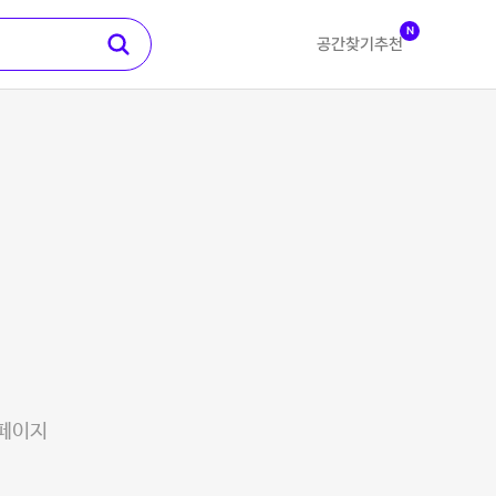
N
공간찾기
추천
 페이지