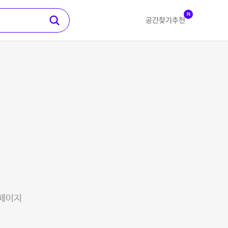
N
공간찾기
추천
 페이지