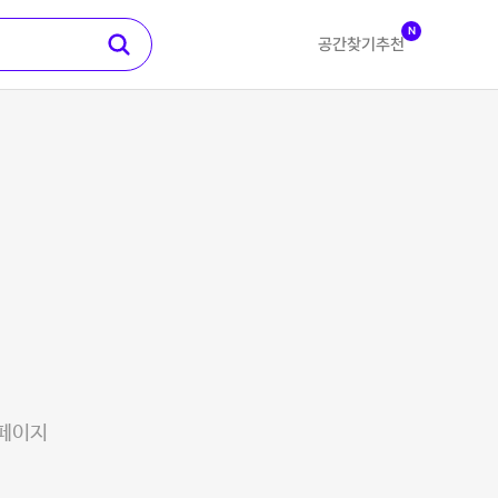
N
공간찾기
추천
 페이지