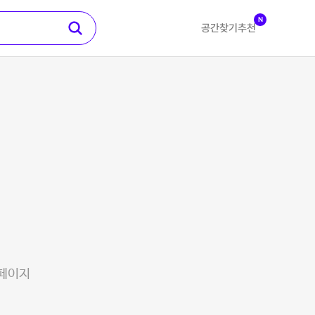
N
공간찾기
추천
 페이지