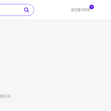
N
공간찾기
추천
 페이지