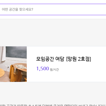
모임공간 여담 [망원 2호점]
1,500
원/시간