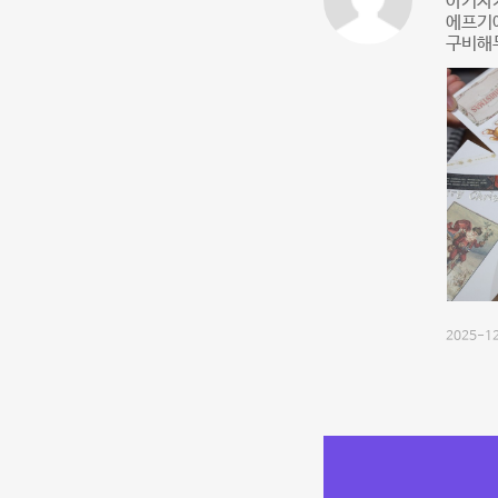
아기자
에프기에
구비해
2025-12