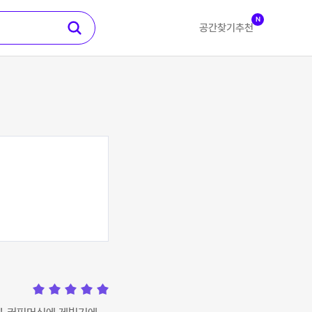
N
공간찾기
추천