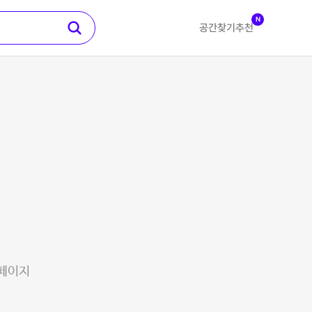
N
공간찾기
추천
 페이지