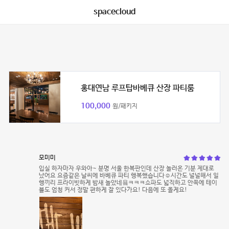
spacecloud
홍대연남 루프탑바베큐 산장 파티룸
100,000
원/패키지
모미미
입실 하자마자 우와아~ 분명 서울 한복판인데 산장 놀러온 기분 제대로
났어요 요즘같은 날씨에 바베큐 파티 행복했습니다☺️시간도 널널해서 일
행끼리 프라이빗하게 밤새 놀았네욬ㅋㅋㅋ쇼파도 넓직하고 안쪽에 테이
블도 엄청 커서 정말 편하게 잘 있다가요! 다음에 또 올게요!